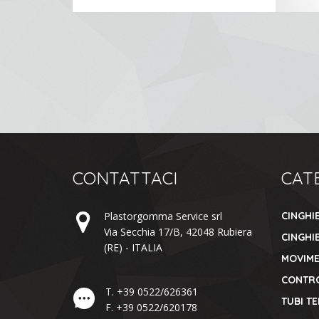
CONTATTACI
CAT
Plastorgomma Service srl
CINGHI
Via Secchia 17/B,
42048
Rubiera
CINGHIE
(RE) -
ITALIA
MOVIM
CONTR
T.
+39 0522/626361
TUBI T
F.
+39 0522/620178