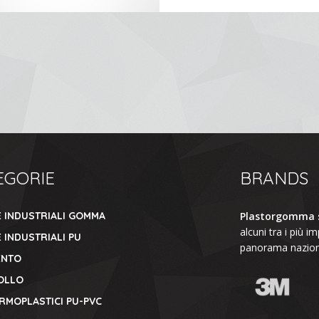
EGORIE
BRANDS
E INDUSTRIALI GOMMA
Plastorgomma s
alcuni tra i più im
 INDUSTRIALI PU
panorama naziona
ENTO
OLLO
ERMOPLASTICI PU-PVC