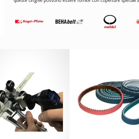
queste cinghie possono essere fornite con coperture speciali a 
ATALOGO SALDATURA PLS
ESECUZIONI SPECIALI PL