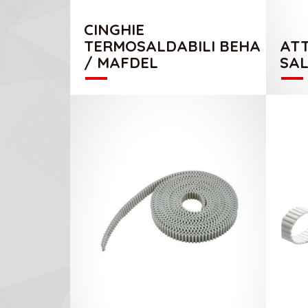
CINGHIE
CATALOGO MAFDEL
TERMOSALDABILI BEHA
ATT
/ MAFDEL
SA
CATALOGO MEGADYNE