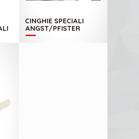
BROCHURE BRECO
CINGHIE SPECIALI
ALI
ANGST/PFISTER
LS