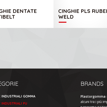
GHIE DENTATE
CINGHIE PLS RUBE
IBELT
WELD
EGORIE
BRANDS
E INDUSTRIALI GOMMA
Plastorgomma s
alcuni tra i più im
 INDUSTRIALI PU
panorama naziona