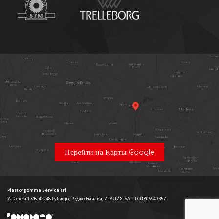
Перейти на Карты Google
Plastorgomma Service srl
Ул.Секия 17/B, 42048 Рубиера, Реджо Емилия, ИТАЛИЯ. VAT ID 01806940357