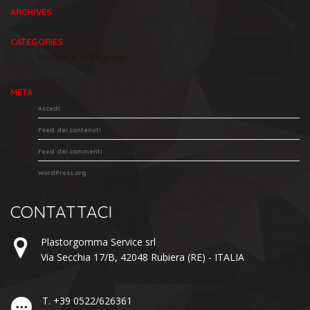
ARCHIVES
CATEGORIES
Nessuna categoria
META
Accedi
Feed dei contenuti
Feed dei commenti
WordPress.org
CONTATTACI
Plastorgomma Service srl
Via Secchia 17/B,
42048
Rubiera
(RE) -
ITALIA
T.
+39 0522/626361